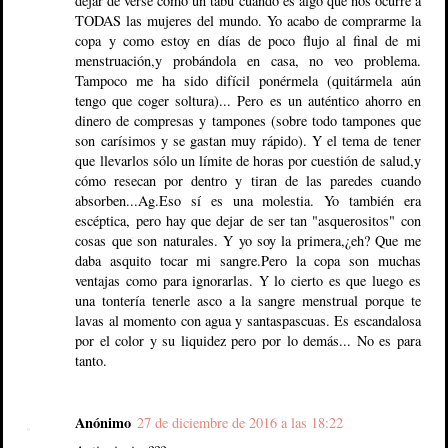
dejar de verse como un tabú cuando es algo que nos ocurre a
TODAS las mujeres del mundo. Yo acabo de comprarme la
copa y como estoy en días de poco flujo al final de mi
menstruación,y probándola en casa, no veo problema.
Tampoco me ha sido difícil ponérmela (quitármela aún
tengo que coger soltura)... Pero es un auténtico ahorro en
dinero de compresas y tampones (sobre todo tampones que
son carísimos y se gastan muy rápido). Y el tema de tener
que llevarlos sólo un límite de horas por cuestión de salud,y
cómo resecan por dentro y tiran de las paredes cuando
absorben...Ag.Eso sí es una molestia. Yo también era
escéptica, pero hay que dejar de ser tan "asquerositos" con
cosas que son naturales. Y yo soy la primera,¿eh? Que me
daba asquito tocar mi sangre.Pero la copa son muchas
ventajas como para ignorarlas. Y lo cierto es que luego es
una tontería tenerle asco a la sangre menstrual porque te
lavas al momento con agua y santaspascuas. Es escandalosa
por el color y su liquidez pero por lo demás... No es para
tanto.
Anónimo
27 de diciembre de 2016 a las 18:22