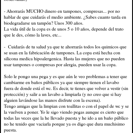
- Ahorrarás MUCHO dinero en tampones, compresas... por no
hablar de que cuidarás el medio ambiente. ¿Sabes cuanto tarda en
biodegradarse un tampón? Unos 300 años.
La vida útil de la copa es de unos 5 o 10 años, depende del trato
que le des, cómo la laves, etc...
- Cuidarás de tu salud ya que te ahorrarás todos los quimicos que
se usan en la fabricación de tampones. La copa está hecha con
silicona medica hipoalergenica. Hasta las mujeres que no pueden
usar tampones o compresas por alergia, pueden usar la copa.
Solo le pongo una pega y es que aún le veo problemas a tener que
cambiarme en baños públicos ya que siempre tienen el lavabo
fuera de donde está el wc. Es decir, te tienes que volver a vestir (sin
protección) y salir a un lavabo a limpiarla (y no creo que si hay
alguien lavándose las manos disfrute con la escena).
Tengo amigas que la limpian con toallitas o con el papel de wc y se
la vuelven a poner. Yo le sigo viendo pegas aunque es cierto que
todas las veces que la he llevado puesta y he ido a un baño público
no he tenido que vaciarla porque ya os digo que dura muchisimo
puesta.