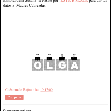
ESTE ENLACE
Enhorabuena Susana!!!! Pásate por
para dar tus
datos a Madres Cabreadas.
Cuéntamelo Bajito
a las
19:17:00
Compartir
9 comentarios: