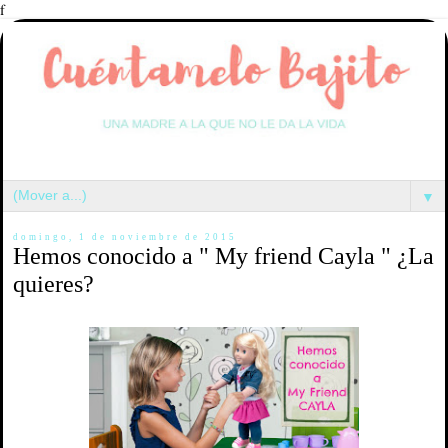
f
▼
domingo, 1 de noviembre de 2015
Hemos conocido a " My friend Cayla " ¿La
quieres?