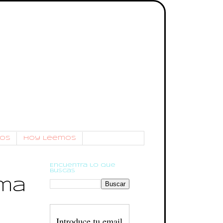
os
Hoy Leemos
Encuentra lo que
buscas
ama
Introduce tu email