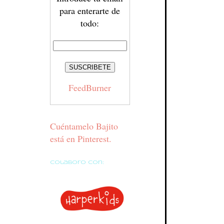
para enterarte de
todo:
FeedBurner
Cuéntamelo Bajito
está en Pinterest.
Colaboro con: