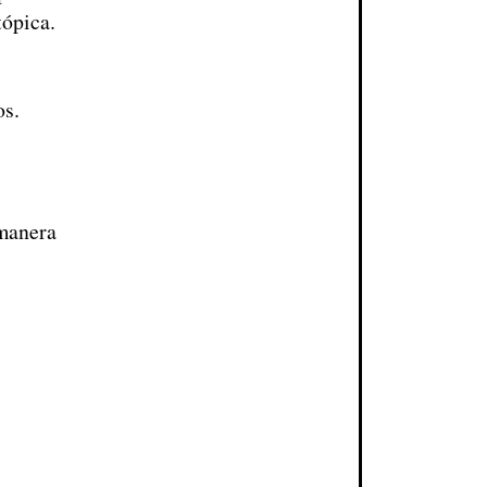
tópica.
os.
manera