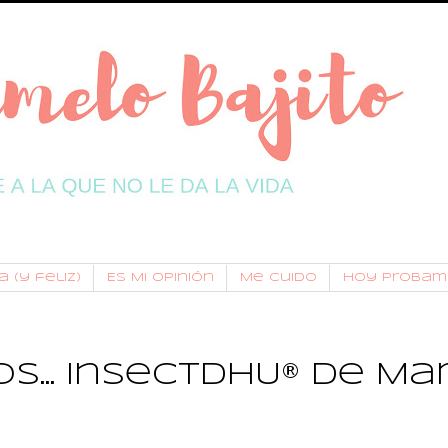
 (y feliz)
Es Mi Opinión
Me Cuido
Hoy Probam
s... InsectDHU® de M