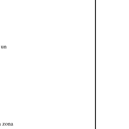
 un
a zona