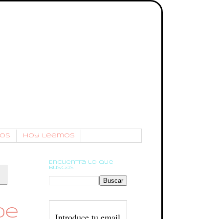
os
Hoy Leemos
Encuentra lo que
buscas
de
Introduce tu email