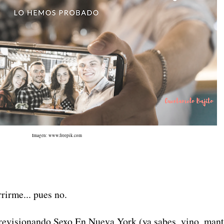
Imagen: www.freepik.com
rirme... pues no.
revisionando Sexo En Nueva York (ya sabes, vino, mant