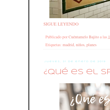
SIGUE LEYENDO
Publicado por
Cuéntamelo Bajito
a las
1
Etiquetas:
madrid
,
niños
,
planes
jueves, 31 de enero de 2019
¿Qué es el S