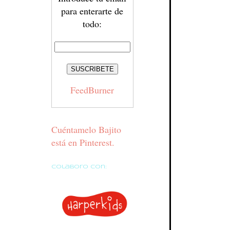
para enterarte de
todo:
FeedBurner
Cuéntamelo Bajito
está en Pinterest.
Colaboro con: