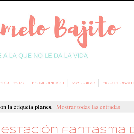
 (y feliz)
Es Mi Opinión
Me Cuido
Hoy Probam
planes
on la etiqueta
.
Mostrar todas las entradas
a estación fantasma 