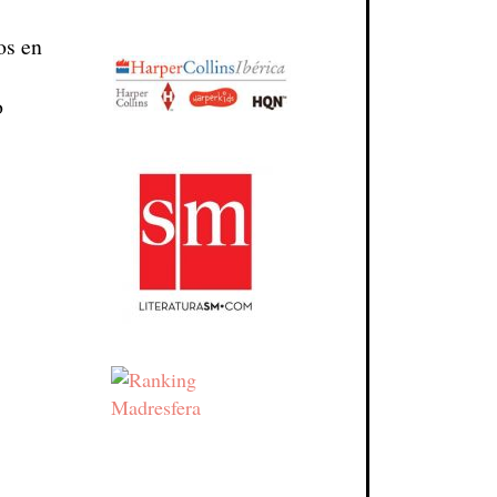
os en
o