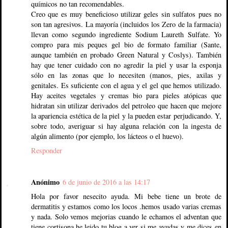
químicos no tan recomendables.
Creo que es muy beneficioso utilizar geles sin sulfatos pues no
son tan agresivos. La mayoría (incluidos los Zero de la farmacia)
llevan como segundo ingrediente Sodium Laureth Sulfate. Yo
compro para mis peques gel bio de formato familiar (Sante,
aunque también en probado Green Natural y Coslys). También
hay que tener cuidado con no agredir la piel y usar la esponja
sólo en las zonas que lo necesiten (manos, pies, axilas y
genitales. Es suficiente con el agua y el gel que hemos utilizado.
Hay aceites vegetales y cremas bio para pieles atópicas que
hidratan sin utilizar derivados del petroleo que hacen que mejore
la apariencia estética de la piel y la pueden estar perjudicando. Y,
sobre todo, averiguar si hay alguna relación con la ingesta de
algún alimento (por ejemplo, los lácteos o el huevo).
Responder
Anónimo
6 de junio de 2016 a las 14:17
Hola por favor nesecito ayuda. Mi bebe tiene un brote de
dermatitis y estamos como los locos .hemos usado varias cremas
y nada. Solo vemos mejorias cuando le echamos el adventan que
tiene cortisona.he leido tu blog a ver si me ayudas y me dices en