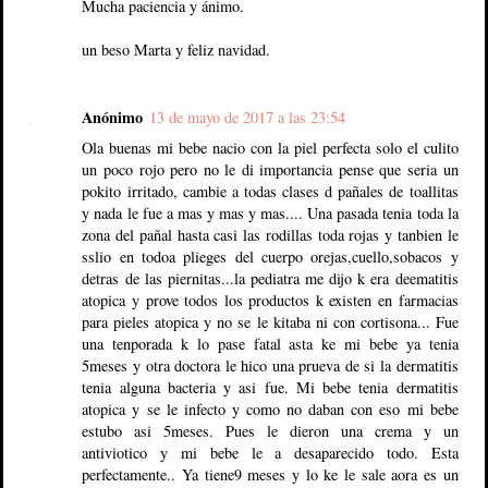
Mucha paciencia y ánimo.
un beso Marta y feliz navidad.
Anónimo
13 de mayo de 2017 a las 23:54
Ola buenas mi bebe nacio con la piel perfecta solo el culito
un poco rojo pero no le di importancia pense que seria un
pokito irritado, cambie a todas clases d pañales de toallitas
y nada le fue a mas y mas y mas.... Una pasada tenia toda la
zona del pañal hasta casi las rodillas toda rojas y tanbien le
sslio en todoa plieges del cuerpo orejas,cuello,sobacos y
detras de las piernitas...la pediatra me dijo k era deematitis
atopica y prove todos los productos k existen en farmacias
para pieles atopica y no se le kitaba ni con cortisona... Fue
una tenporada k lo pase fatal asta ke mi bebe ya tenia
5meses y otra doctora le hico una prueva de si la dermatitis
tenia alguna bacteria y asi fue. Mi bebe tenia dermatitis
atopica y se le infecto y como no daban con eso mi bebe
estubo asi 5meses. Pues le dieron una crema y un
antiviotico y mi bebe le a desaparecido todo. Esta
perfectamente.. Ya tiene9 meses y lo ke le sale aora es un