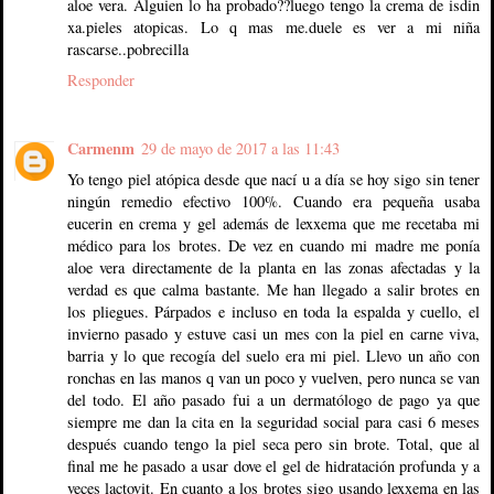
aloe vera. Alguien lo ha probado??luego tengo la crema de isdin
xa.pieles atopicas. Lo q mas me.duele es ver a mi niña
rascarse..pobrecilla
Responder
Carmenm
29 de mayo de 2017 a las 11:43
Yo tengo piel atópica desde que nací u a día se hoy sigo sin tener
ningún remedio efectivo 100%. Cuando era pequeña usaba
eucerin en crema y gel además de lexxema que me recetaba mi
médico para los brotes. De vez en cuando mi madre me ponía
aloe vera directamente de la planta en las zonas afectadas y la
verdad es que calma bastante. Me han llegado a salir brotes en
los pliegues. Párpados e incluso en toda la espalda y cuello, el
invierno pasado y estuve casi un mes con la piel en carne viva,
barria y lo que recogía del suelo era mi piel. Llevo un año con
ronchas en las manos q van un poco y vuelven, pero nunca se van
del todo. El año pasado fui a un dermatólogo de pago ya que
siempre me dan la cita en la seguridad social para casi 6 meses
después cuando tengo la piel seca pero sin brote. Total, que al
final me he pasado a usar dove el gel de hidratación profunda y a
veces lactovit. En cuanto a los brotes sigo usando lexxema en las