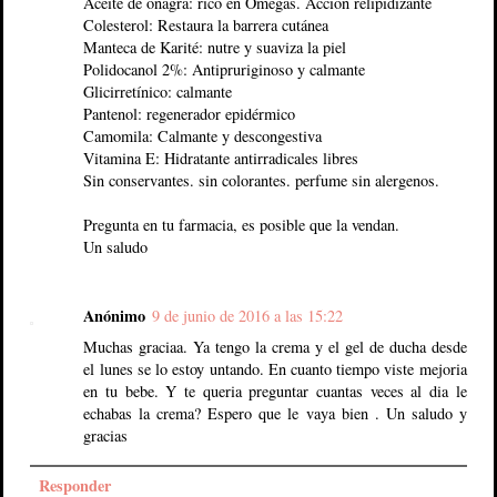
Aceite de onagra: rico en Omegas. Acción relipidizante
Colesterol: Restaura la barrera cutánea
Manteca de Karité: nutre y suaviza la piel
Polidocanol 2%: Antipruriginoso y calmante
Glicirretínico: calmante
Pantenol: regenerador epidérmico
Camomila: Calmante y descongestiva
Vitamina E: Hidratante antirradicales libres
Sin conservantes. sin colorantes. perfume sin alergenos.
Pregunta en tu farmacia, es posible que la vendan.
Un saludo
Anónimo
9 de junio de 2016 a las 15:22
Muchas graciaa. Ya tengo la crema y el gel de ducha desde
el lunes se lo estoy untando. En cuanto tiempo viste mejoria
en tu bebe. Y te queria preguntar cuantas veces al dia le
echabas la crema? Espero que le vaya bien . Un saludo y
gracias
Responder