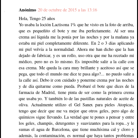
Anónimo
20 de octubre de 2015 a las 13:16
Hola, Tengo 25 años
Yo usaba la loción Lactisona 1% que he visto en la foto de arriba,
que es pequeñito el bote y me iba perfectamente. Al ser una
crema así líquida me la ponía por las noches y por la mañana ya
estaba mi piel completamente diferente. En 2 o 3 días aplicando
mi piel volvía a la normalidad. Ahora me han dicho que la han
dejado de fabricar, y es un rollo, uso otra que me ha recetado mi
médico, pero no es lo mismo. Es imposible salir a la calle con
esa crema. Me queda la cara muy brillante y aceitoso así que se
pega, que todo el mundo me dice te pasa algo?... no puedo salir a
la calle así. Debo ir con cuidado y ponerme crema por las noches
y de día quitarme como pueda. Probaré el bote que dices de la
farmacia de Madrid, tiene pinta de ser como la primera crema
que usaba yo. Y también lo de las pastillas naturales de aceite de
oliva. Actualmente utilizo el Gel Sanex para pieles Atopicas,
tengo que decir que me va mejor que otros geles, pero algo de
químicos sigue llevando. La verdad que te pones a pensar y entre
los geles, champús, detergentes y suavizantes para la ropa...y le
sumas el agua de Barcelona, que tiene muchísima cal y cloro y
además, la contaminación, es normal que haya tantos problemas