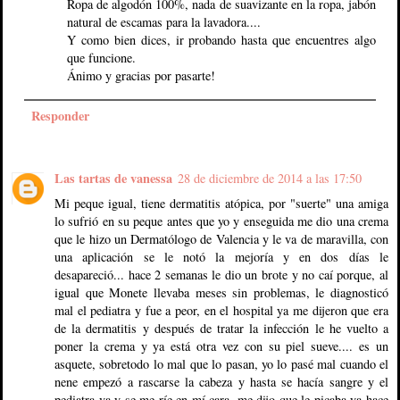
Ropa de algodón 100%, nada de suavizante en la ropa, jabón
natural de escamas para la lavadora....
Y como bien dices, ir probando hasta que encuentres algo
que funcione.
Ánimo y gracias por pasarte!
Responder
Las tartas de vanessa
28 de diciembre de 2014 a las 17:50
Mi peque igual, tiene dermatitis atópica, por "suerte" una amiga
lo sufrió en su peque antes que yo y enseguida me dio una crema
que le hizo un Dermatólogo de Valencia y le va de maravilla, con
una aplicación se le notó la mejoría y en dos días le
desapareció... hace 2 semanas le dio un brote y no caí porque, al
igual que Monete llevaba meses sin problemas, le diagnosticó
mal el pediatra y fue a peor, en el hospital ya me dijeron que era
de la dermatitis y después de tratar la infección le he vuelto a
poner la crema y ya está otra vez con su piel sueve.... es un
asquete, sobretodo lo mal que lo pasan, yo lo pasé mal cuando el
nene empezó a rascarse la cabeza y hasta se hacía sangre y el
pediatra va y se me ríe en mí cara, me dijo que le picaba ya hace