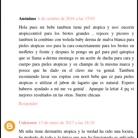
Anónimo
6 de octubre de 2016 a las 15:03
Hola pues mi bebe tambien tiene piel atopica y uso: eucerin
atopiccontrol para los brotes grandes , rojeces y picores y
tambien la combino con weleda baby derma de malva blanca para
pieles atopicas eso para la cara concretamente para los brotes en
mofletes y frente y despues le pongo un gel para piel qatopica
que se llama a-derma exomega es un aceite de ducha para cara y
cuerpo para pieles atopicas y su champu de la musma marca y
psrece que he dado en el clavo me va genial. Tambien
recomiendo lavar sus ropitas con norit bebe que ez para pieles
atopicas o utilizar el jabon de lagarto que es natural. Espero
haberos ayudado a mi me va genial . Aparque la letiat 4 pq vi
mejores resultados en las otras. Suerte chicaas
Responder
Unknown
13 de enero de 2017 a las 18:10
Mi niña tiene dermatitis atopica y la verdad ha sido una locura,
he probado de todo y lo único que nos ha funcionado es aplicarle