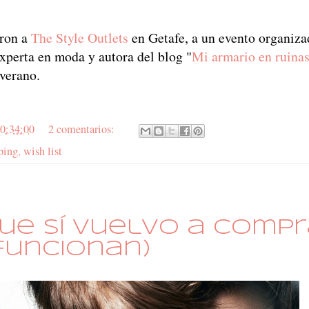
aron a
The Style Outlets
en Getafe, a un evento organiza
xperta en moda y autora del blog "
Mi armario en ruina
 verano.
0:34:00
2 comentarios:
ping
,
wish list
ue SÍ vuelvo a compr
funcionan)