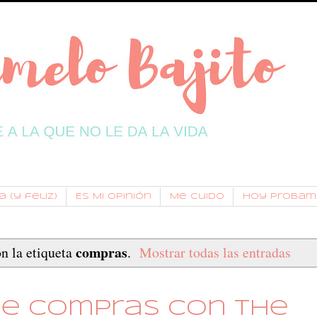
 (y feliz)
Es Mi Opinión
Me Cuido
Hoy Probam
compras
n la etiqueta
.
Mostrar todas las entradas
e compras con The