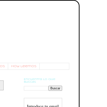
os
Hoy Leemos
Encuentra lo que
buscas
Introduce tu email