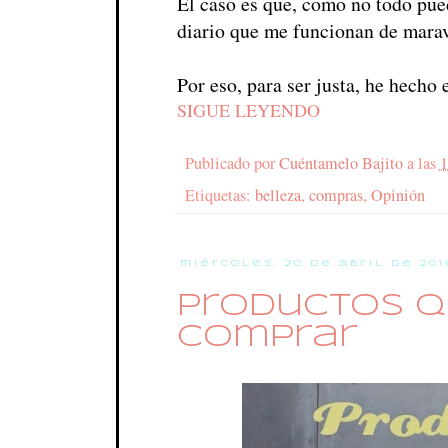
El caso es que, como no todo pue
diario que me funcionan de marav
Por eso, para ser justa, he hecho
SIGUE LEYENDO
Publicado por
Cuéntamelo Bajito
a las
1
Etiquetas:
belleza
,
compras
,
Opinión
miércoles, 20 de abril de 201
Productos q
comprar