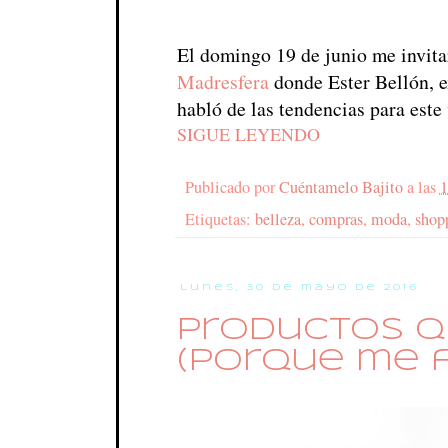
El domingo 19 de junio me invit
Madresfera
donde Ester Bellón, e
habló de las tendencias para este
SIGUE LEYENDO
Publicado por
Cuéntamelo Bajito
a las
1
Etiquetas:
belleza
,
compras
,
moda
,
shop
lunes, 30 de mayo de 2016
Productos q
(porque me 