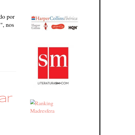
do por
s
", nos
ar