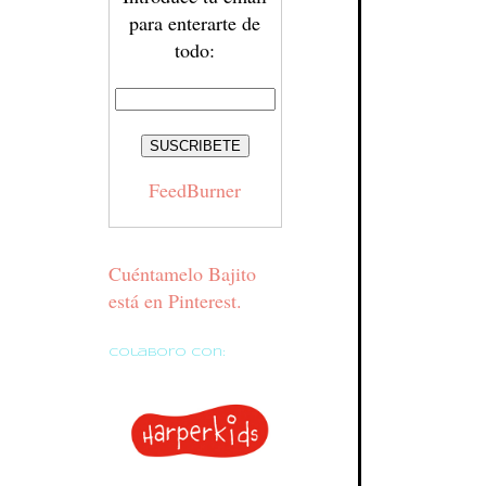
para enterarte de
todo:
FeedBurner
Cuéntamelo Bajito
está en Pinterest.
Colaboro con: