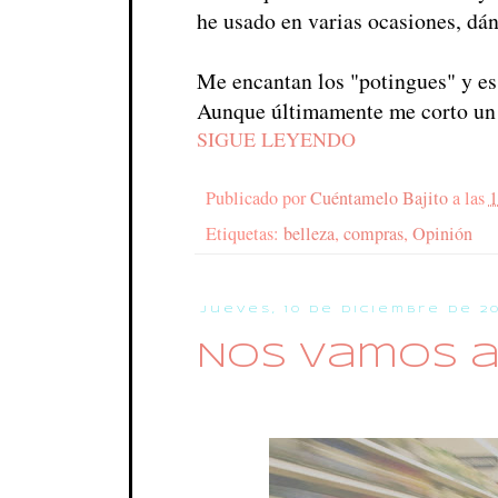
he usado en varias ocasiones, dá
Me encantan los "potingues" y es 
Aunque últimamente me corto un 
SIGUE LEYENDO
Publicado por
Cuéntamelo Bajito
a las
1
Etiquetas:
belleza
,
compras
,
Opinión
jueves, 10 de diciembre de 2
Nos vamos 