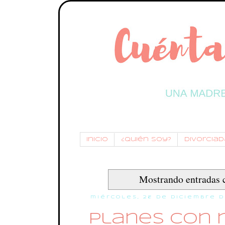
Inicio
¿Quién soy?
Divorciada
Mostrando entradas c
miércoles, 28 de diciembre d
Planes con n