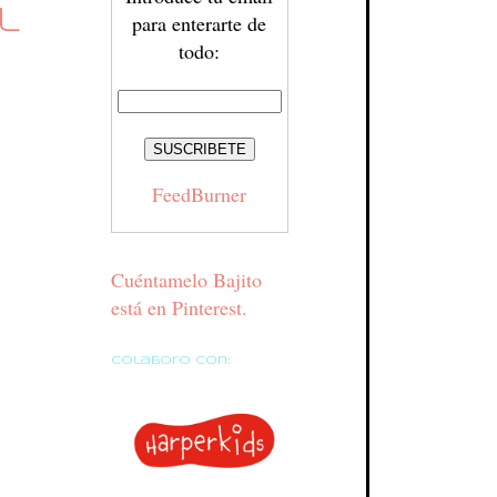
l
para enterarte de
todo:
FeedBurner
Cuéntamelo Bajito
está en Pinterest.
Colaboro con: