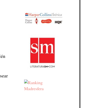
lén
sear