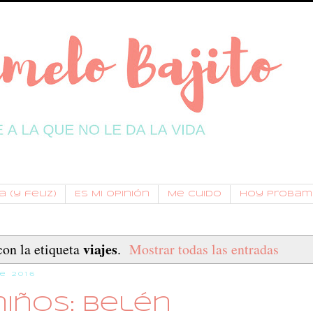
 (y feliz)
Es Mi Opinión
Me Cuido
Hoy Probam
viajes
on la etiqueta
.
Mostrar todas las entradas
e 2016
iños: Belén