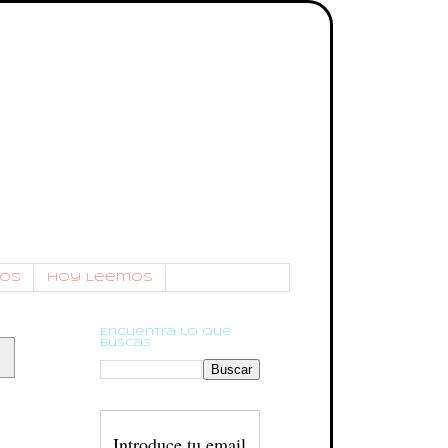
os
Hoy Leemos
Encuentra lo que
buscas
Introduce tu email