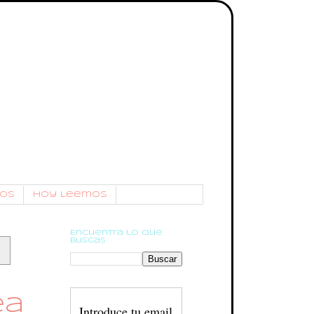
os
Hoy Leemos
Encuentra lo que
buscas
ea
Introduce tu email