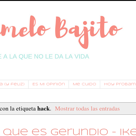
 (y feliz)
Es Mi Opinión
Me Cuido
Hoy Probam
hack
con la etiqueta
.
Mostrar todas las entradas
que es gerundio - Ik