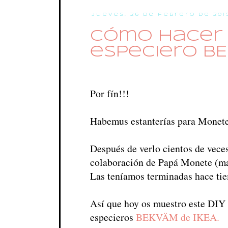
jueves, 26 de febrero de 201
Cómo hacer 
especiero BE
Por fín!!!
Habemus estanterías para Monete 
Después de verlo cientos de veces
colaboración de Papá Monete (man
Las teníamos terminadas hace tiem
Así que hoy os muestro este DIY f
especieros
BEKVÄM de IKEA.