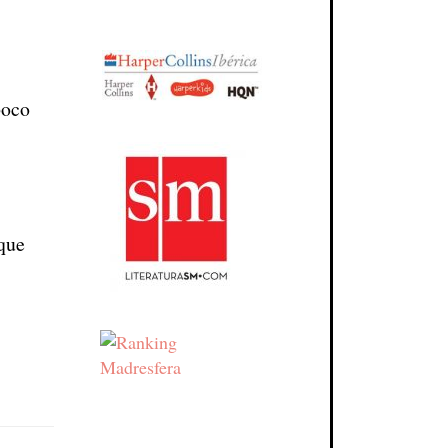
poco
 que