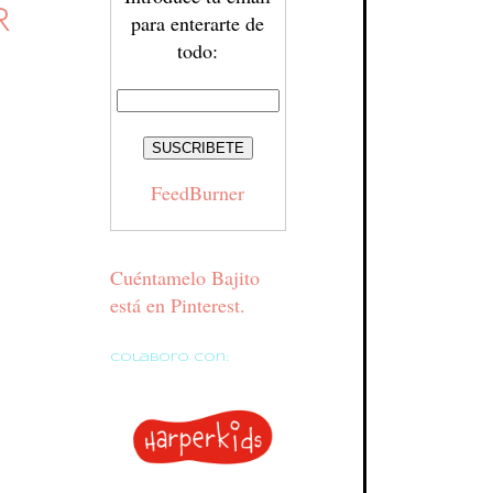
R
para enterarte de
todo:
FeedBurner
Cuéntamelo Bajito
está en Pinterest.
Colaboro con: