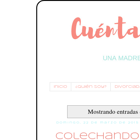
Inicio
¿Quién soy?
Divorciada
Mostrando entradas 
domingo, 22 de marzo de 2015
Colechando 