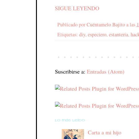
SIGUE LEYENDO
Publicado por
Cuéntamelo Bajito
a las
1
Etiquetas:
diy
,
especiero
,
estantería
,
hac
Suscribirse a:
Entradas (Atom)
Lo más leído
Carta a mi hijo