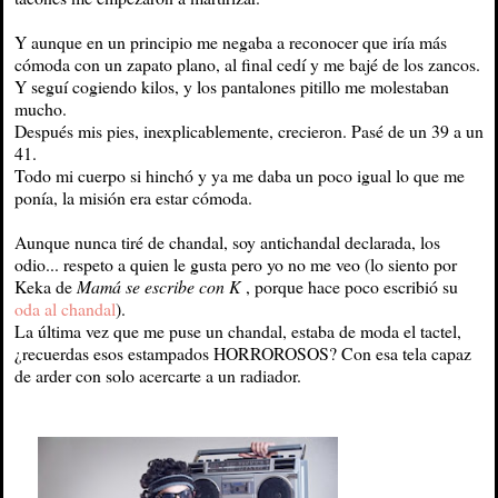
Y aunque en un principio me negaba a reconocer que iría más
cómoda con un zapato plano, al final cedí y me bajé de los zancos.
Y seguí cogiendo kilos, y los pantalones pitillo me molestaban
mucho.
Después mis pies, inexplicablemente, crecieron. Pasé de un 39 a un
41.
Todo mi cuerpo si hinchó y ya me daba un poco igual lo que me
ponía, la misión era estar cómoda.
Aunque nunca tiré de chandal, soy antichandal declarada, los
odio... respeto a quien le gusta pero yo no me veo (lo siento por
Keka de
Mamá se escribe con K
, porque hace poco escribió su
oda al chandal
).
La última vez que me puse un chandal, estaba de moda el tactel,
¿recuerdas esos estampados HORROROSOS? Con esa tela capaz
de arder con solo acercarte a un radiador.